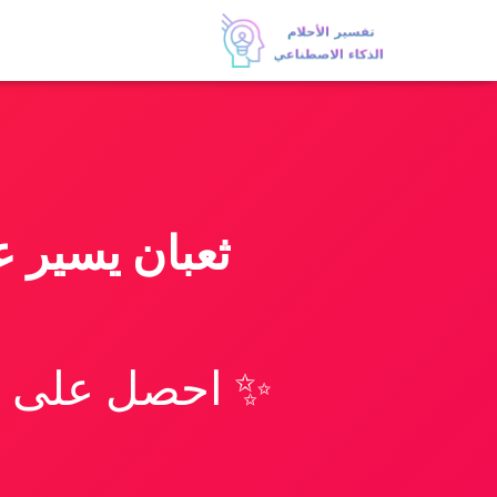
ثعبان يسير 
✨ احصل على تف