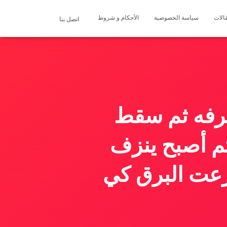
الات
سياسة الخصوصية
الأحكام و شروط
اتصل بنا
اعرفه ثم سقط
م أصبح ينزف
عت البرق كي