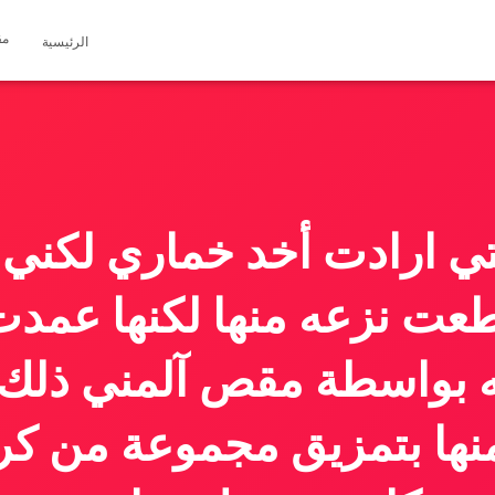
مق
الرئيسية
تي ارادت أخد خماري لكني
ت نزعه منها لكنها عمدت
ه بواسطة مقص آلمني ذلك 
 منها بتمزيق مجموعة من كرا