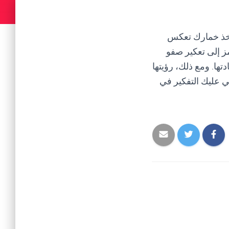
 أخذ خمارك تعكس
ز إلى تعكير صفو
تها. ومع ذلك، رؤيتها
غي عليك التفكير في