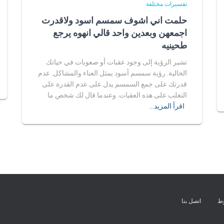
تفسيرات مختلفة
حلمت اني اشوف سمسم اسود ولاقدرت
اجمعهن وبعدين واحد قالي انهوه يرجع
طحينيه
تشير الرؤية إلى وجود عقبات أو صعوبات في حياتك
الحالية. رؤية سمسم أسود يمثل العناء والمشاكل. عدم
قدرتك على جمع السمسم يدل على عدم القدرة على
التغلب على هذه العقبات. وعندما قال لك شخص ما
اقرأ المزيد…
وط
اتصل بنا