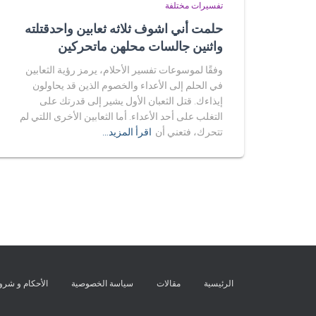
تفسيرات مختلفة
حلمت أني اشوف ثلاثه ثعابين واحدقتلته
واثنين جالسات محلهن ماتحركين
وفقًا لموسوعات تفسير الأحلام، يرمز رؤية الثعابين
في الحلم إلى الأعداء والخصوم الذين قد يحاولون
إيذاءك. قتل الثعبان الأول يشير إلى قدرتك على
التغلب على أحد الأعداء. أما الثعابين الأخرى اللتي لم
تتحرك، فتعني أن
اقرأ المزيد…
الرئيسية
مقالات
سياسة الخصوصية
الأحكام و شر