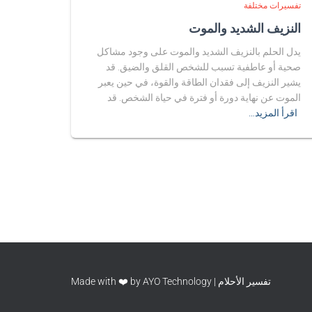
تفسيرات مختلفة
النزيف الشديد والموت
يدل الحلم بالنزيف الشديد والموت على وجود مشاكل
صحية أو عاطفية تسبب للشخص القلق والضيق. قد
يشير النزيف إلى فقدان الطاقة والقوة، في حين يعبر
الموت عن نهاية دورة أو فترة في حياة الشخص. قد
اقرأ المزيد…
تفسير الأحلام | Made with ❤️ by AYO Technology