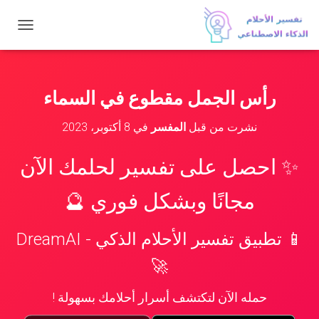
ت
ب
د
ي
ل
رأس الجمل مقطوع في السماء
ا
ل
نشرت من قبل
المفسر
في
8 أكتوبر، 2023
ت
ن
ق
✨ احصل على تفسير لحلمك الآن
ل
مجانًا وبشكل فوري 🔮
📱 تطبيق تفسير الأحلام الذكي - DreamAI
🚀
حمله الآن لتكتشف أسرار أحلامك بسهولة !