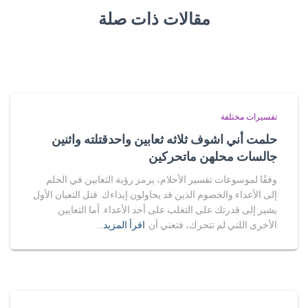
مقالات ذات صلة
تفسيرات مختلفة
حلمت أني اشوف ثلاثه ثعابين واحدقتلته واثنين
جالسات محلهن ماتحركين
وفقًا لموسوعات تفسير الأحلام، يرمز رؤية الثعابين في الحلم
إلى الأعداء والخصوم الذين قد يحاولون إيذاءك. قتل الثعبان الأول
يشير إلى قدرتك على التغلب على أحد الأعداء. أما الثعابين
الأخرى اللتي لم تتحرك، فتعني أن
اقرأ المزيد…