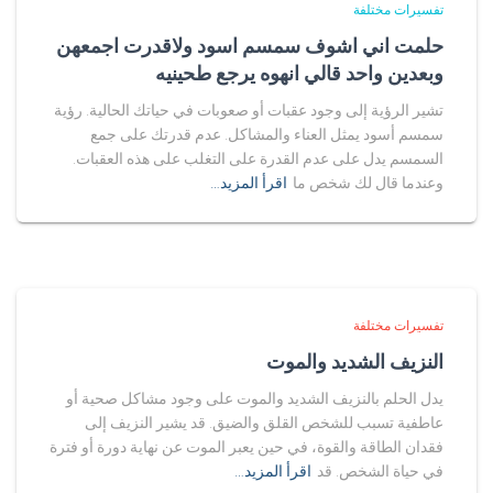
تفسيرات مختلفة
حلمت اني اشوف سمسم اسود ولاقدرت اجمعهن
وبعدين واحد قالي انهوه يرجع طحينيه
تشير الرؤية إلى وجود عقبات أو صعوبات في حياتك الحالية. رؤية
سمسم أسود يمثل العناء والمشاكل. عدم قدرتك على جمع
السمسم يدل على عدم القدرة على التغلب على هذه العقبات.
وعندما قال لك شخص ما
اقرأ المزيد…
تفسيرات مختلفة
النزيف الشديد والموت
يدل الحلم بالنزيف الشديد والموت على وجود مشاكل صحية أو
عاطفية تسبب للشخص القلق والضيق. قد يشير النزيف إلى
فقدان الطاقة والقوة، في حين يعبر الموت عن نهاية دورة أو فترة
في حياة الشخص. قد
اقرأ المزيد…