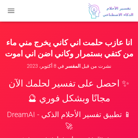
ت
ب
د
ي
ل
انا عازب حلمت اني كاني يخرج مني ماء
ا
ل
من كتفي بستمرار وكاني اضن اني اموت
ت
ن
نشرت من قبل
المفسر
في
8 أكتوبر، 2023
ق
ل
✨ احصل على تفسير لحلمك الآن
مجانًا وبشكل فوري 🔮
📱 تطبيق تفسير الأحلام الذكي - DreamAI
🚀