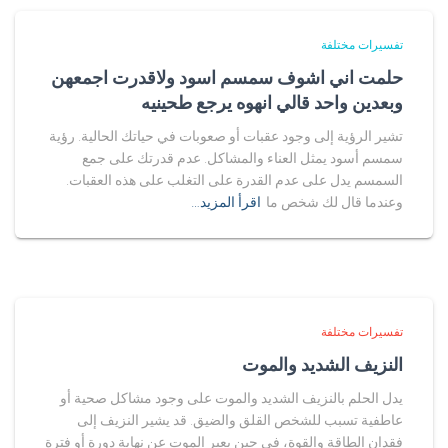
تفسيرات مختلفة
حلمت اني اشوف سمسم اسود ولاقدرت اجمعهن
وبعدين واحد قالي انهوه يرجع طحينيه
تشير الرؤية إلى وجود عقبات أو صعوبات في حياتك الحالية. رؤية
سمسم أسود يمثل العناء والمشاكل. عدم قدرتك على جمع
السمسم يدل على عدم القدرة على التغلب على هذه العقبات.
وعندما قال لك شخص ما
اقرأ المزيد…
تفسيرات مختلفة
النزيف الشديد والموت
يدل الحلم بالنزيف الشديد والموت على وجود مشاكل صحية أو
عاطفية تسبب للشخص القلق والضيق. قد يشير النزيف إلى
فقدان الطاقة والقوة، في حين يعبر الموت عن نهاية دورة أو فترة