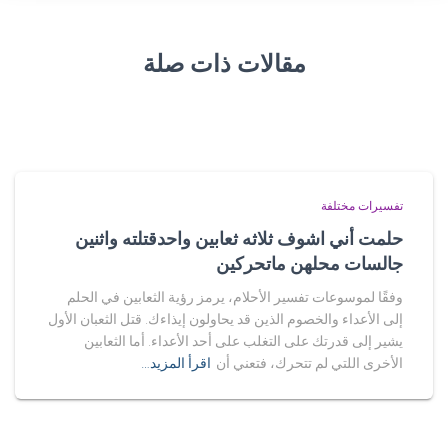
مقالات ذات صلة
تفسيرات مختلفة
حلمت أني اشوف ثلاثه ثعابين واحدقتلته واثنين
جالسات محلهن ماتحركين
وفقًا لموسوعات تفسير الأحلام، يرمز رؤية الثعابين في الحلم
إلى الأعداء والخصوم الذين قد يحاولون إيذاءك. قتل الثعبان الأول
يشير إلى قدرتك على التغلب على أحد الأعداء. أما الثعابين
الأخرى اللتي لم تتحرك، فتعني أن
اقرأ المزيد…