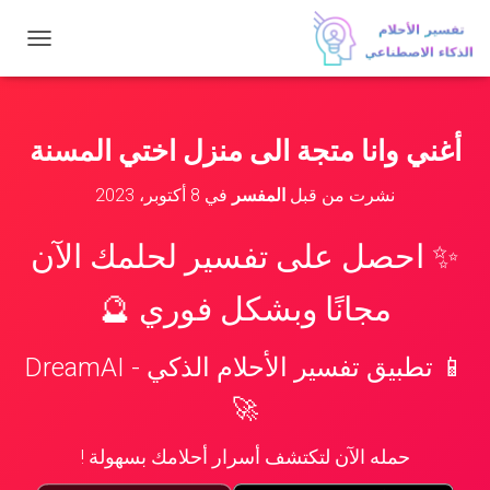
ت
ب
د
ي
ل
أغني وانا متجة الى منزل اختي المسنة
ا
ل
نشرت من قبل
المفسر
في
8 أكتوبر، 2023
ت
ن
ق
✨ احصل على تفسير لحلمك الآن
ل
مجانًا وبشكل فوري 🔮
📱 تطبيق تفسير الأحلام الذكي - DreamAI
🚀
حمله الآن لتكتشف أسرار أحلامك بسهولة !