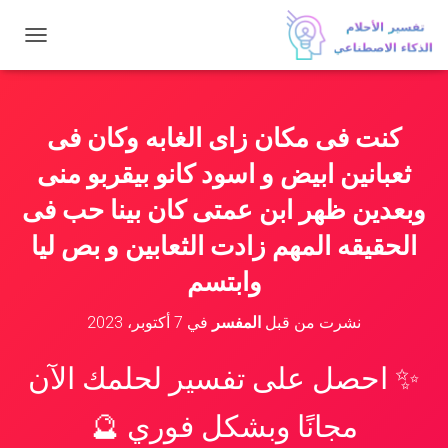
ت
ب
د
ي
ل
كنت فى مكان زاى الغابه وكان فى
ا
ل
ثعبانين ابيض و اسود كانو بيقربو منى
ت
ن
وبعدين ظهر ابن عمتى كان بينا حب فى
ق
الحقيقه المهم زادت الثعابين و بص ليا
ل
وابتسم
نشرت من قبل
المفسر
في
7 أكتوبر، 2023
✨ احصل على تفسير لحلمك الآن
مجانًا وبشكل فوري 🔮