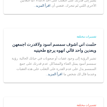
يشير إلى قدرتك على التغلب على أحد الأعداء. أما الثعابين
الأخرى اللتي لم تتحرك، فتعني أن
اقرأ المزيد…
تفسيرات مختلفة
حلمت اني اشوف سمسم اسود ولاقدرت اجمعهن
وبعدين واحد قالي انهوه يرجع طحينيه
تشير الرؤية إلى وجود عقبات أو صعوبات في حياتك الحالية. رؤية
سمسم أسود يمثل العناء والمشاكل. عدم قدرتك على جمع
السمسم يدل على عدم القدرة على التغلب على هذه العقبات.
وعندما قال لك شخص ما
اقرأ المزيد…
تفسيرات مختلفة