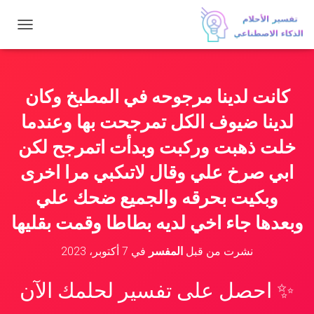
ت
ب
د
ي
ل
كانت لدينا مرجوحه في المطبخ وكان
ا
ل
لدينا ضيوف الكل تمرجحت بها وعندما
ت
ن
خلت ذهبت وركبت وبدأت اتمرجح لكن
ق
ابي صرخ علي وقال لاتىكبي مرا اخرى
ل
وبكيت بحرقه والجميع ضحك علي
وبعدها جاء اخي لديه بطاطا وقمت بقليها
نشرت من قبل
المفسر
في
7 أكتوبر، 2023
✨ احصل على تفسير لحلمك الآن