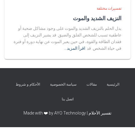
تفسيرات مختلفة
النزيف الشديد والموت
يدل الحلم بالنزيف الشديد والموت على وجود مشاكل صحية أو
عاطفية تسبب للشخص القلق والضيق. قد يشير النزيف إلى
فقدان الطاقة والقوة، في حين يعبر الموت عن نهاية دورة أو فترة
في حياة الشخص. قد
اقرأ المزيد…
الرئيسية
مقالات
سياسة الخصوصية
الأحكام و شروط
اتصل بنا
تفسير الأحلام | Made with ❤️ by AYO Technology