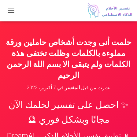
ت
ب
د
ي
ل
حلمت أنى وجدت أشخاص حاملين ورقة
ا
ل
مملوءة بالكلمات وظلت تختفى هذة
ت
ن
الكلمات ولم يتبقى الا بسم اللة الرحمن
ق
الرحيم
ل
نشرت من قبل
المفسر
في
7 أكتوبر، 2023
✨ احصل على تفسير لحلمك الآن
مجانًا وبشكل فوري 🔮
📱 تطبيق تفسير الأحلام الذكي - DreamAI