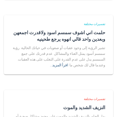
تفسيرات مختلفة
حلمت اني اشوف سمسم اسود ولاقدرت اجمعهن
وبعدين واحد قالي انهوه يرجع طحينيه
تشير الرؤية إلى وجود عقبات أو صعوبات في حياتك الحالية. رؤية
سمسم أسود يمثل العناء والمشاكل. عدم قدرتك على جمع
السمسم يدل على عدم القدرة على التغلب على هذه العقبات.
وعندما قال لك شخص ما
اقرأ المزيد…
تفسيرات مختلفة
النزيف الشديد والموت
يدل الحلم بالنزيف الشديد والموت على وجود مشاكل صحية أو