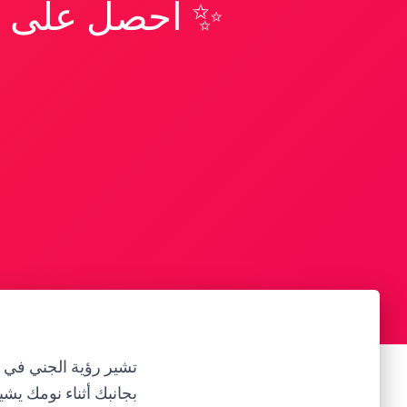
✨ احصل على تف
تشير رؤية الجني في ا
بجانبك أثناء نومك يش