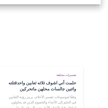
تفسيرات مختلفة
حلمت أني اشوف ثلاثه ثعابين واحدقتلته
واثنين جالسات محلهن ماتحركين
وفقًا لموسوعات تفسير الأحلام، يرمز رؤية الثعابين
في الحلم إلى الأعداء والخصوم الذين قد يحاولون
إيذاءك. قتل الثعبان الأول يشير إلى قدرتك على