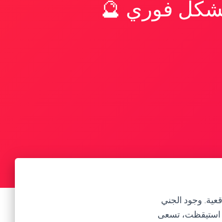
بشكل فوري 🔮
قعية. وجود الجني
أن استيقظت، تسعى