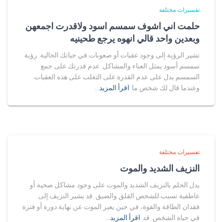
تفسيرات مختلفة
حلمت اني اشوف سمسم اسود ولاقدرت اجمعهن
وبعدين واحد قالي انهوه يرجع طحينيه
تشير الرؤية إلى وجود عقبات أو صعوبات في حياتك الحالية. رؤية
سمسم أسود يمثل العناء والمشاكل. عدم قدرتك على جمع
السمسم يدل على عدم القدرة على التغلب على هذه العقبات.
وعندما قال لك شخص ما
اقرأ المزيد…
تفسيرات مختلفة
النزيف الشديد والموت
يدل الحلم بالنزيف الشديد والموت على وجود مشاكل صحية أو
عاطفية تسبب للشخص القلق والضيق. قد يشير النزيف إلى
فقدان الطاقة والقوة، في حين يعبر الموت عن نهاية دورة أو فترة
في حياة الشخص. قد
اقرأ المزيد…