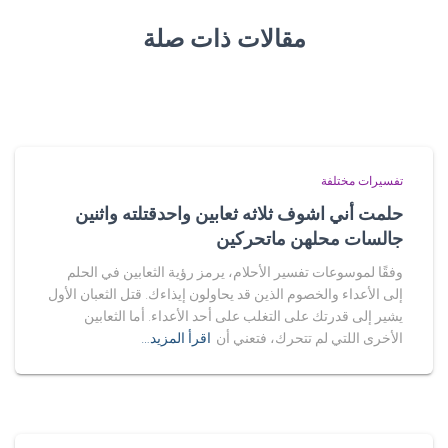
مقالات ذات صلة
تفسيرات مختلفة
حلمت أني اشوف ثلاثه ثعابين واحدقتلته واثنين
جالسات محلهن ماتحركين
وفقًا لموسوعات تفسير الأحلام، يرمز رؤية الثعابين في الحلم
إلى الأعداء والخصوم الذين قد يحاولون إيذاءك. قتل الثعبان الأول
يشير إلى قدرتك على التغلب على أحد الأعداء. أما الثعابين
الأخرى اللتي لم تتحرك، فتعني أن
اقرأ المزيد…