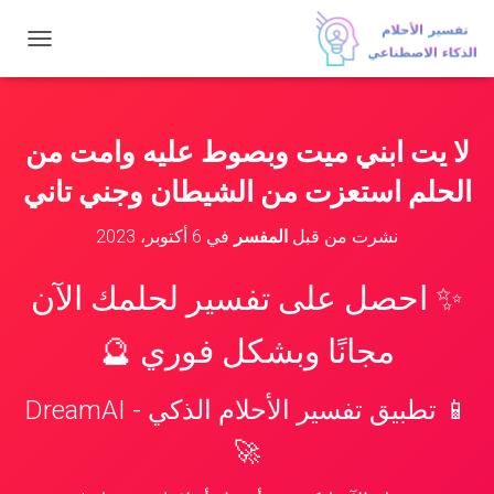
ت
ب
د
ي
ل
لا يت ابني ميت وبصوط عليه وامت من
ا
ل
الحلم استعزت من الشيطان وجني تاني
ت
ن
نشرت من قبل
المفسر
في
6 أكتوبر، 2023
ق
ل
✨ احصل على تفسير لحلمك الآن
مجانًا وبشكل فوري 🔮
📱 تطبيق تفسير الأحلام الذكي - DreamAI
🚀