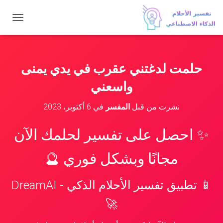
ت
ب
د
ي
ل
حلمت لدغتني عقرب في يدي يمنى
ا
ل
واسعني
ت
ن
نشرت من قبل
المفسر
في
6 أكتوبر، 2023
ق
ل
✨ احصل على تفسير لحلمك الآن
مجانًا وبشكل فوري 🔮
📱 تطبيق تفسير الأحلام الذكي - DreamAI
🚀