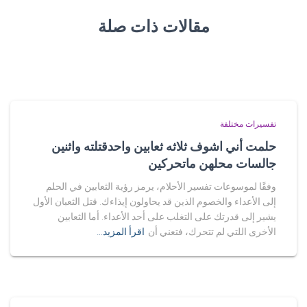
مقالات ذات صلة
تفسيرات مختلفة
حلمت أني اشوف ثلاثه ثعابين واحدقتلته واثنين
جالسات محلهن ماتحركين
وفقًا لموسوعات تفسير الأحلام، يرمز رؤية الثعابين في الحلم
إلى الأعداء والخصوم الذين قد يحاولون إيذاءك. قتل الثعبان الأول
يشير إلى قدرتك على التغلب على أحد الأعداء. أما الثعابين
الأخرى اللتي لم تتحرك، فتعني أن
اقرأ المزيد…