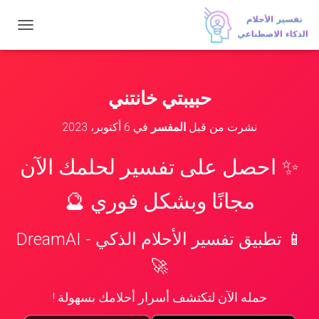
ت
ب
د
ي
ل
حبيبتي خانتني
ا
ل
نشرت من قبل
المفسر
في
6 أكتوبر، 2023
ت
ن
ق
✨ احصل على تفسير لحلمك الآن
ل
مجانًا وبشكل فوري 🔮
📱 تطبيق تفسير الأحلام الذكي - DreamAI
🚀
حمله الآن لتكتشف أسرار أحلامك بسهولة !