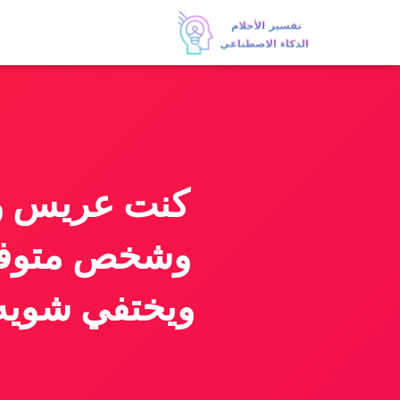
ويختفي شويه