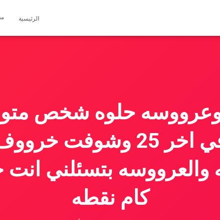
مق
الرئيسية
وشخص متوفي اخر 25 وشوفت
 والعرووسه بتسئلني انت
كام نقطه