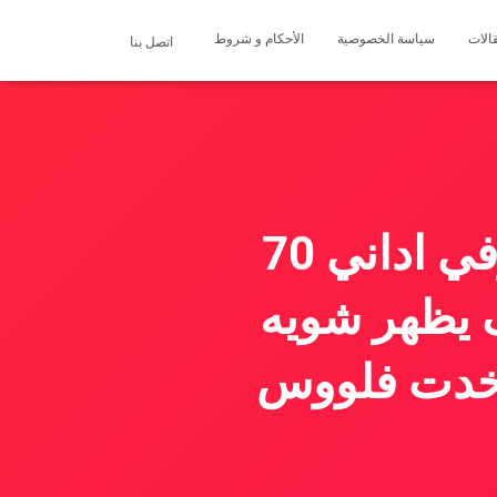
الات
سياسة الخصوصية
الأحكام و شروط
اتصل بنا
كنت عريس وعرووسه حلوه شخص متوفي اداني 70
 خرووف يظهر شويه
 خدت فلووس