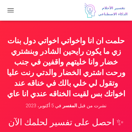
ت
ب
د
ي
ل
حلمت ان انا واخواتي اخواتي دول بنات
ا
ل
زي ما يكون رايحين الشادر وبنشتري
ت
ن
خضار وانا خليتهم واقفين في جنب
ق
ورحت اشتري الخضار والدتي رنت عليا
ل
وتقول لي خلي بالك في خناقه عند
اخواتك بس لقيت الخناقه عندي انا عاي
نشرت من قبل
المفسر
في
5 أكتوبر، 2023
✨ احصل على تفسير لحلمك الآن