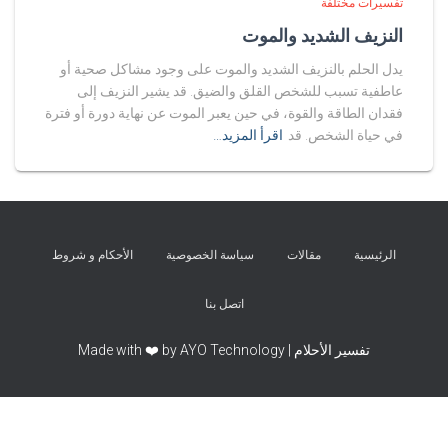
تفسيرات مختلفة
النزيف الشديد والموت
يدل الحلم بالنزيف الشديد والموت على وجود مشاكل صحية أو
عاطفية تسبب للشخص القلق والضيق. قد يشير النزيف إلى
فقدان الطاقة والقوة، في حين يعبر الموت عن نهاية دورة أو فترة
في حياة الشخص. قد
اقرأ المزيد…
الرئيسية
مقالات
سياسة الخصوصية
الأحكام و شروط
اتصل بنا
تفسير الأحلام | Made with ❤️ by AYO Technology
Exit mobile version