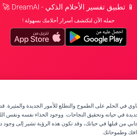
📱 تطبيق تفسير الأحلام الذكي - DreamAI 🚀
حمله الآن لتكتشف أسرار أحلامك بسهولة !
وي في الحلم على الطموح والتطلع للأمور الجديدة والمثيرة. قد 
دة في حياته وتحقيق النجاحات. ووجود الحذاء نفسه ونفس الل
يجابي من قبلها في حياتك، وقد تكون هذه الرؤية تشير إلى وجود
دافك وطموحاتك.