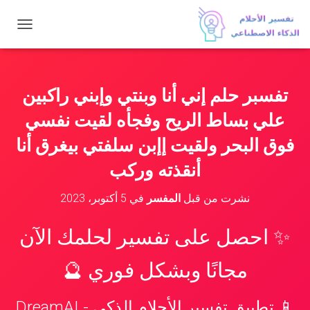
ت
ب
د
ي
ل
تفسبر حلم إني أنا وبنتي وإبني راكبين
ا
ل
علي بساط الريح وفجأه لقيت نفسي
ت
ن
فوق البحر ولقيت إإبن سلفتي بيغرق أنا
ق
أنقذته وركب
ل
نشرت من قبل
المفسر
في
5 أكتوبر، 2023
✨ احصل على تفسير لحلمك الآن
مجانًا وبشكل فوري 🔮
📱 تطبيق تفسير الأحلام الذكي - DreamAI