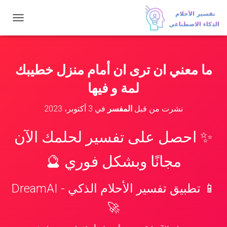
ت
ب
د
ي
ل
ما معني ان ترى ان أمام منزل خطيبك
ا
ل
لمة و فيها
ت
ن
نشرت من قبل
المفسر
في
3 أكتوبر، 2023
ق
ل
✨ احصل على تفسير لحلمك الآن
مجانًا وبشكل فوري 🔮
📱 تطبيق تفسير الأحلام الذكي - DreamAI
🚀