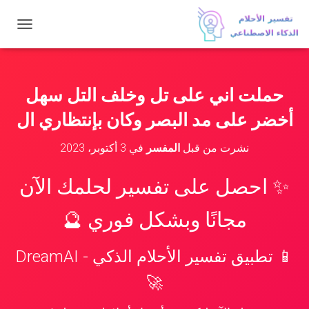
ت
ب
د
ي
ل
حملت اني على تل وخلف التل سهل
ا
ل
أخضر على مد البصر وكان بإنتظاري ال
ت
ن
نشرت من قبل
المفسر
في
3 أكتوبر، 2023
ق
ل
✨ احصل على تفسير لحلمك الآن
مجانًا وبشكل فوري 🔮
📱 تطبيق تفسير الأحلام الذكي - DreamAI
🚀