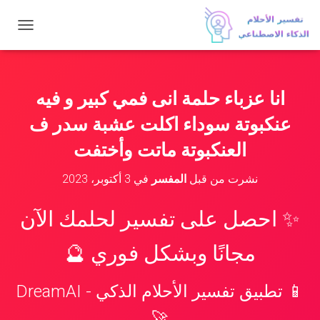
ت
ب
د
ي
ل
انا عزباء حلمة انى فمي كبير و فيه
ا
ل
عنكبوتة سوداء اكلت عشبة سدر ف
ت
ن
العنكبوتة ماتت وأختفت
ق
ل
نشرت من قبل
المفسر
في
3 أكتوبر، 2023
✨ احصل على تفسير لحلمك الآن
مجانًا وبشكل فوري 🔮
📱 تطبيق تفسير الأحلام الذكي - DreamAI
🚀