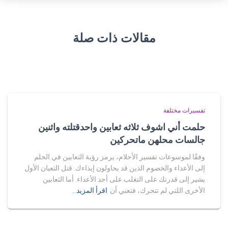
مقالات ذات صلة
تفسيرات مختلفة
حلمت أني اشوف ثلاثه ثعابين واحدقتلته واثنين
جالسات محلهن ماتحركين
وفقًا لموسوعات تفسير الأحلام، يرمز رؤية الثعابين في الحلم
إلى الأعداء والخصوم الذين قد يحاولون إيذاءك. قتل الثعبان الأول
يشير إلى قدرتك على التغلب على أحد الأعداء. أما الثعابين
الأخرى اللتي لم تتحرك، فتعني أن
اقرأ المزيد…