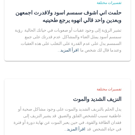
تفسيرات مختلفة
حلمت اني اشوف سمسم اسود ولاقدرت اجمعهن
وبعدين واحد قالي انهوه يرجع طحينيه
تشير الرؤية إلى وجود عقبات أو صعوبات في حياتك الحالية. رؤية
سمسم أسود يمثل العناء والمشاكل. عدم قدرتك على جمع
السمسم يدل على عدم القدرة على التغلب على هذه العقبات.
وعندما قال لك شخص ما
اقرأ المزيد…
تفسيرات مختلفة
النزيف الشديد والموت
يدل الحلم بالنزيف الشديد والموت على وجود مشاكل صحية أو
عاطفية تسبب للشخص القلق والضيق. قد يشير النزيف إلى
فقدان الطاقة والقوة، في حين يعبر الموت عن نهاية دورة أو فترة
في حياة الشخص. قد
اقرأ المزيد…