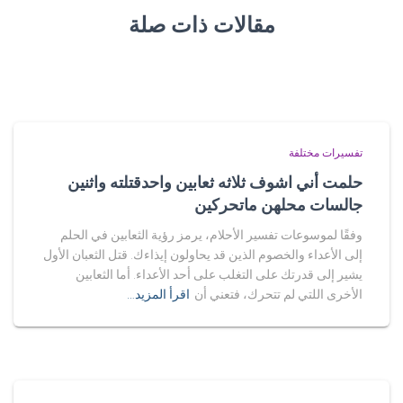
مقالات ذات صلة
تفسيرات مختلفة
حلمت أني اشوف ثلاثه ثعابين واحدقتلته واثنين
جالسات محلهن ماتحركين
وفقًا لموسوعات تفسير الأحلام، يرمز رؤية الثعابين في الحلم
إلى الأعداء والخصوم الذين قد يحاولون إيذاءك. قتل الثعبان الأول
يشير إلى قدرتك على التغلب على أحد الأعداء. أما الثعابين
الأخرى اللتي لم تتحرك، فتعني أن
اقرأ المزيد…