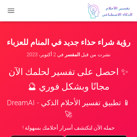
ت
ب
د
ي
ل
رؤية شراء حذاء جديد في المنام للعزباء
ا
ل
نشرت من قبل
المفسر
في
2 أكتوبر، 2023
ت
ن
ق
✨ احصل على تفسير لحلمك الآن
ل
مجانًا وبشكل فوري 🔮
📱 تطبيق تفسير الأحلام الذكي - DreamAI
🚀
حمله الآن لتكتشف أسرار أحلامك بسهولة !