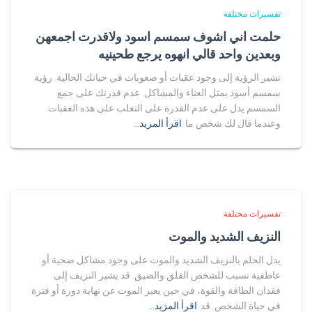
تفسيرات مختلفة
حلمت اني اشوف سمسم اسود ولاقدرت اجمعهن
وبعدين واحد قالي انهوه يرجع طحينيه
تشير الرؤية إلى وجود عقبات أو صعوبات في حياتك الحالية. رؤية
سمسم أسود يمثل العناء والمشاكل. عدم قدرتك على جمع
السمسم يدل على عدم القدرة على التغلب على هذه العقبات.
وعندما قال لك شخص ما
اقرأ المزيد…
تفسيرات مختلفة
النزيف الشديد والموت
يدل الحلم بالنزيف الشديد والموت على وجود مشاكل صحية أو
عاطفية تسبب للشخص القلق والضيق. قد يشير النزيف إلى
فقدان الطاقة والقوة، في حين يعبر الموت عن نهاية دورة أو فترة
في حياة الشخص. قد
اقرأ المزيد…