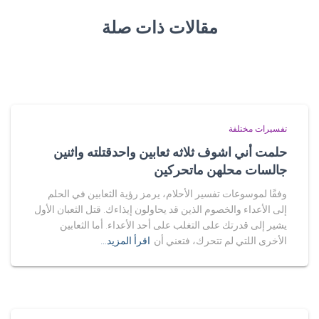
مقالات ذات صلة
تفسيرات مختلفة
حلمت أني اشوف ثلاثه ثعابين واحدقتلته واثنين
جالسات محلهن ماتحركين
وفقًا لموسوعات تفسير الأحلام، يرمز رؤية الثعابين في الحلم
إلى الأعداء والخصوم الذين قد يحاولون إيذاءك. قتل الثعبان الأول
يشير إلى قدرتك على التغلب على أحد الأعداء. أما الثعابين
الأخرى اللتي لم تتحرك، فتعني أن
اقرأ المزيد…