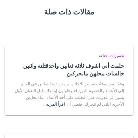
مقالات ذات صلة
تفسيرات مختلفة
حلمت أني اشوف ثلاثه ثعابين واحدقتلته واثنين
جالسات محلهن ماتحركين
وفقًا لموسوعات تفسير الأحلام، يرمز رؤية الثعابين في الحلم
إلى الأعداء والخصوم الذين قد يحاولون إيذاءك. قتل الثعبان الأول
يشير إلى قدرتك على التغلب على أحد الأعداء. أما الثعابين
الأخرى اللتي لم تتحرك، فتعني أن
اقرأ المزيد…