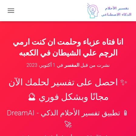
ت
ب
د
ي
ل
انا فتاه عزباء وحلمت ان كنت ارمي
ا
ل
الرچم علي الشيطان في الكعبه
ت
ن
نشرت من قبل
المفسر
في
1 أكتوبر، 2023
ق
ل
✨ احصل على تفسير لحلمك الآن
مجانًا وبشكل فوري 🔮
📱 تطبيق تفسير الأحلام الذكي - DreamAI
🚀