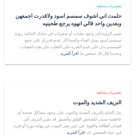
تفسيرات مختلفة
حلمت اني اشوف سمسم اسود ولاقدرت اجمعهن
وبعدين واحد قالي انهوه يرجع طحينيه
تشير الرؤية إلى وجود عقبات أو صعوبات في حياتك الحالية. رؤية
سمسم أسود يمثل العناء والمشاكل. عدم قدرتك على جمع
السمسم يدل على عدم القدرة على التغلب على هذه العقبات.
وعندما قال لك شخص ما
اقرأ المزيد…
تفسيرات مختلفة
النزيف الشديد والموت
يدل الحلم بالنزيف الشديد والموت على وجود مشاكل صحية أو
عاطفية تسبب للشخص القلق والضيق. قد يشير النزيف إلى
فقدان الطاقة والقوة، في حين يعبر الموت عن نهاية دورة أو فترة
في حياة الشخص. قد
اقرأ المزيد…