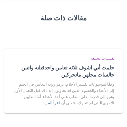
مقالات ذات صلة
تفسيرات مختلفة
حلمت أني اشوف ثلاثه ثعابين واحدقتلته واثنين
جالسات محلهن ماتحركين
وفقًا لموسوعات تفسير الأحلام، يرمز رؤية الثعابين في الحلم
إلى الأعداء والخصوم الذين قد يحاولون إيذاءك. قتل الثعبان الأول
يشير إلى قدرتك على التغلب على أحد الأعداء. أما الثعابين
الأخرى اللتي لم تتحرك، فتعني أن
اقرأ المزيد…