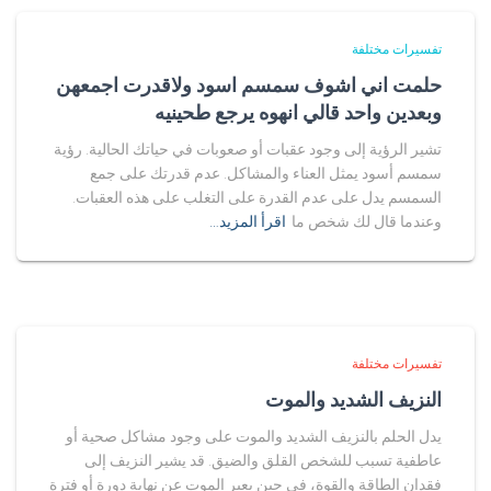
تفسيرات مختلفة
حلمت اني اشوف سمسم اسود ولاقدرت اجمعهن
وبعدين واحد قالي انهوه يرجع طحينيه
تشير الرؤية إلى وجود عقبات أو صعوبات في حياتك الحالية. رؤية
سمسم أسود يمثل العناء والمشاكل. عدم قدرتك على جمع
السمسم يدل على عدم القدرة على التغلب على هذه العقبات.
وعندما قال لك شخص ما
اقرأ المزيد…
تفسيرات مختلفة
النزيف الشديد والموت
يدل الحلم بالنزيف الشديد والموت على وجود مشاكل صحية أو
عاطفية تسبب للشخص القلق والضيق. قد يشير النزيف إلى
فقدان الطاقة والقوة، في حين يعبر الموت عن نهاية دورة أو فترة