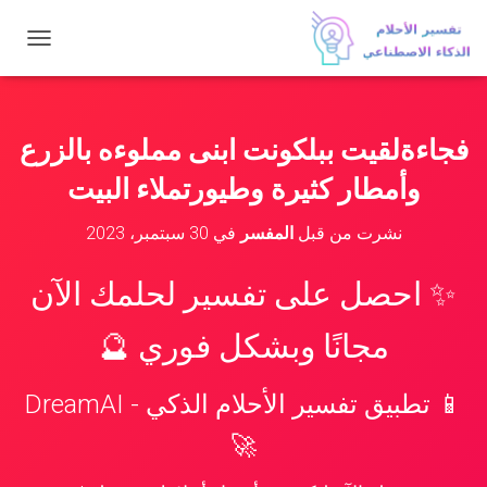
ت
ب
د
ي
ل
فجاءةلقيت ببلكونت ابنى مملوءه بالزرع
ا
ل
وأمطار كثيرة وطيورتملاء البيت
ت
ن
نشرت من قبل
المفسر
في
30 سبتمبر، 2023
ق
ل
✨ احصل على تفسير لحلمك الآن
مجانًا وبشكل فوري 🔮
📱 تطبيق تفسير الأحلام الذكي - DreamAI
🚀