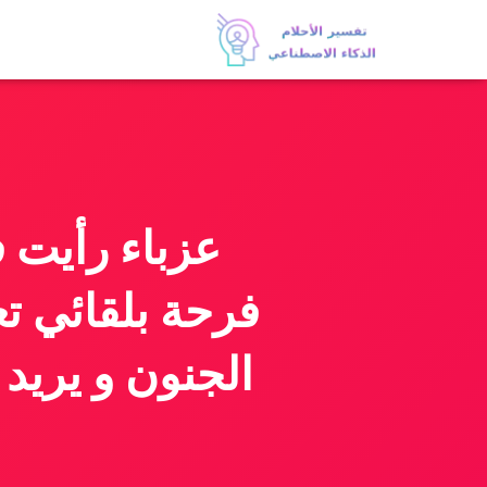
عزباء رأيت ف
فرحة بلقائي تع