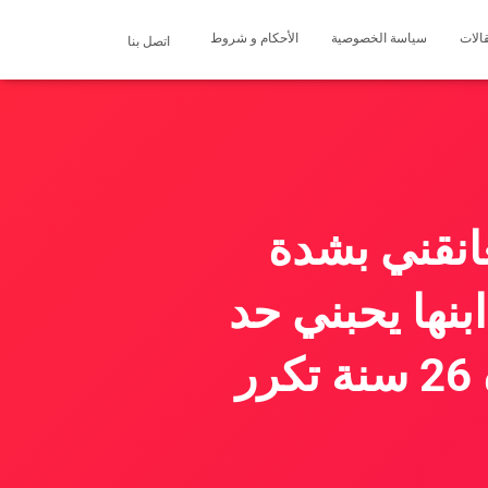
الات
سياسة الخصوصية
الأحكام و شروط
اتصل بنا
عانقني بشدة
بنها يحبني حد
الجنون و يريد ان يتزوجني قالت ان عمره 26 سنة تكرر