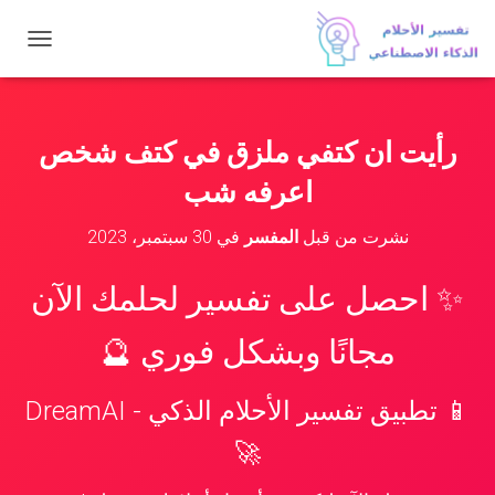
ت
ب
د
ي
ل
رأيت ان كتفي ملزق في كتف شخص
ا
ل
اعرفه شب
ت
ن
نشرت من قبل
المفسر
في
30 سبتمبر، 2023
ق
ل
✨ احصل على تفسير لحلمك الآن
مجانًا وبشكل فوري 🔮
📱 تطبيق تفسير الأحلام الذكي - DreamAI
🚀