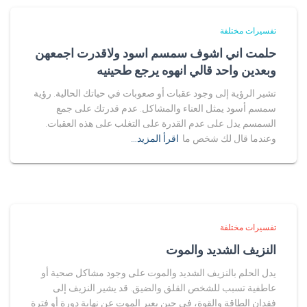
تفسيرات مختلفة
حلمت اني اشوف سمسم اسود ولاقدرت اجمعهن
وبعدين واحد قالي انهوه يرجع طحينيه
تشير الرؤية إلى وجود عقبات أو صعوبات في حياتك الحالية. رؤية
سمسم أسود يمثل العناء والمشاكل. عدم قدرتك على جمع
السمسم يدل على عدم القدرة على التغلب على هذه العقبات.
وعندما قال لك شخص ما
اقرأ المزيد…
تفسيرات مختلفة
النزيف الشديد والموت
يدل الحلم بالنزيف الشديد والموت على وجود مشاكل صحية أو
عاطفية تسبب للشخص القلق والضيق. قد يشير النزيف إلى
فقدان الطاقة والقوة، في حين يعبر الموت عن نهاية دورة أو فترة