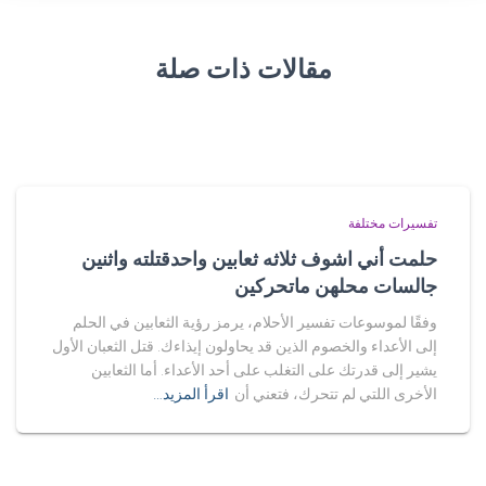
مقالات ذات صلة
تفسيرات مختلفة
حلمت أني اشوف ثلاثه ثعابين واحدقتلته واثنين
جالسات محلهن ماتحركين
وفقًا لموسوعات تفسير الأحلام، يرمز رؤية الثعابين في الحلم
إلى الأعداء والخصوم الذين قد يحاولون إيذاءك. قتل الثعبان الأول
يشير إلى قدرتك على التغلب على أحد الأعداء. أما الثعابين
الأخرى اللتي لم تتحرك، فتعني أن
اقرأ المزيد…