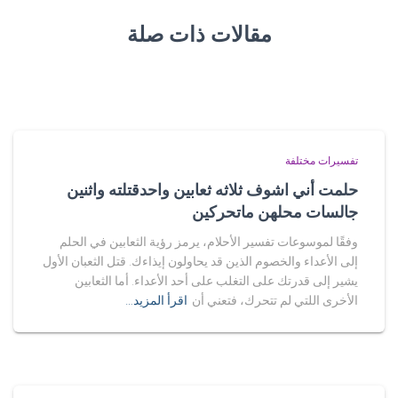
مقالات ذات صلة
تفسيرات مختلفة
حلمت أني اشوف ثلاثه ثعابين واحدقتلته واثنين
جالسات محلهن ماتحركين
وفقًا لموسوعات تفسير الأحلام، يرمز رؤية الثعابين في الحلم
إلى الأعداء والخصوم الذين قد يحاولون إيذاءك. قتل الثعبان الأول
يشير إلى قدرتك على التغلب على أحد الأعداء. أما الثعابين
الأخرى اللتي لم تتحرك، فتعني أن
اقرأ المزيد…