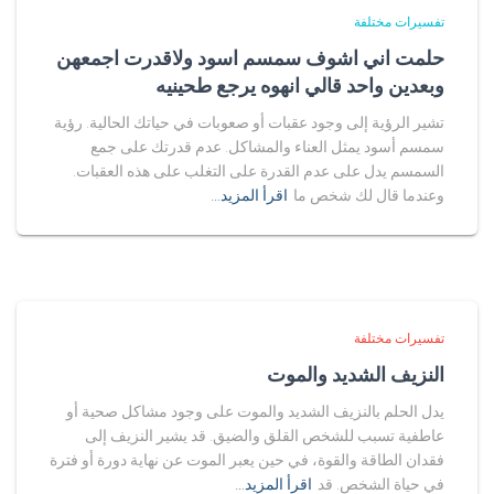
تفسيرات مختلفة
حلمت اني اشوف سمسم اسود ولاقدرت اجمعهن
وبعدين واحد قالي انهوه يرجع طحينيه
تشير الرؤية إلى وجود عقبات أو صعوبات في حياتك الحالية. رؤية
سمسم أسود يمثل العناء والمشاكل. عدم قدرتك على جمع
السمسم يدل على عدم القدرة على التغلب على هذه العقبات.
وعندما قال لك شخص ما
اقرأ المزيد…
تفسيرات مختلفة
النزيف الشديد والموت
يدل الحلم بالنزيف الشديد والموت على وجود مشاكل صحية أو
عاطفية تسبب للشخص القلق والضيق. قد يشير النزيف إلى
فقدان الطاقة والقوة، في حين يعبر الموت عن نهاية دورة أو فترة
في حياة الشخص. قد
اقرأ المزيد…