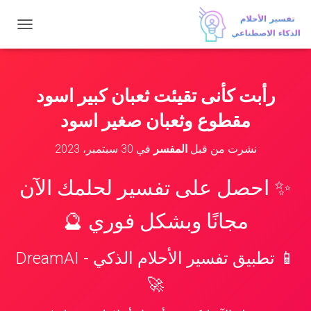
ت
ب
د
ي
ل
رأبت كأنى تقيئت ثعبان كبير اسود
ا
ل
مقطوع وثعبان صغير اسود
ت
ن
نشرت من قبل
المفسر
في
30 سبتمبر، 2023
ق
ل
✨ احصل على تفسير لحلمك الآن
مجانًا وبشكل فوري 🔮
📱 تطبيق تفسير الأحلام الذكي - DreamAI
🚀