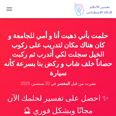
ت
ب
د
ي
ل
حلمت بأني ذهبت أنا و أمي للجامعة و
ا
ل
كان هناك مكان لتدريب على ركوب
ت
ن
الخيل سجلت لكي أتدرب ثم ركبت
ق
حصاناً خلف شاب و ركض بنا بسرعة كأنه
ل
سيارة
نشرت من قبل
المفسر
في
30 سبتمبر، 2023
✨ احصل على تفسير لحلمك الآن
مجانًا وبشكل فوري 🔮