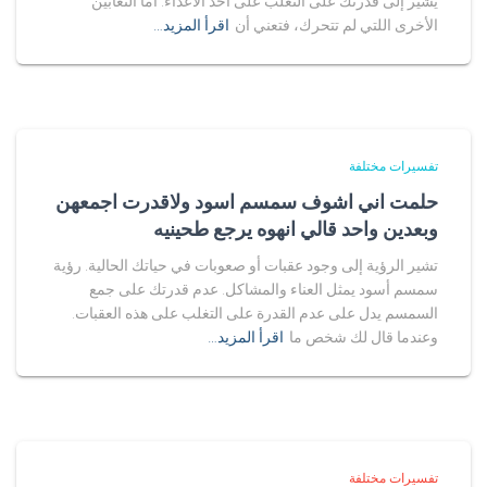
يشير إلى قدرتك على التغلب على أحد الأعداء. أما الثعابين
الأخرى اللتي لم تتحرك، فتعني أن
اقرأ المزيد…
تفسيرات مختلفة
حلمت اني اشوف سمسم اسود ولاقدرت اجمعهن
وبعدين واحد قالي انهوه يرجع طحينيه
تشير الرؤية إلى وجود عقبات أو صعوبات في حياتك الحالية. رؤية
سمسم أسود يمثل العناء والمشاكل. عدم قدرتك على جمع
السمسم يدل على عدم القدرة على التغلب على هذه العقبات.
وعندما قال لك شخص ما
اقرأ المزيد…
تفسيرات مختلفة