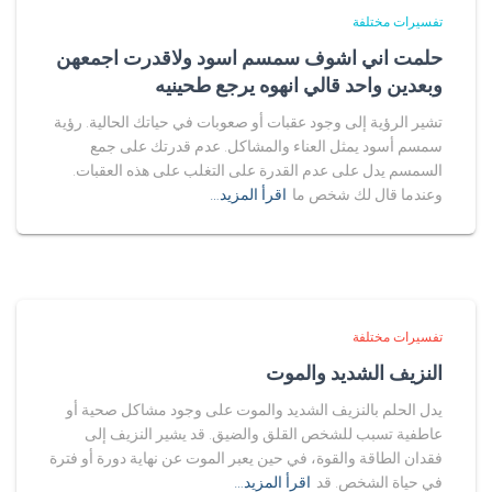
تفسيرات مختلفة
حلمت اني اشوف سمسم اسود ولاقدرت اجمعهن
وبعدين واحد قالي انهوه يرجع طحينيه
تشير الرؤية إلى وجود عقبات أو صعوبات في حياتك الحالية. رؤية
سمسم أسود يمثل العناء والمشاكل. عدم قدرتك على جمع
السمسم يدل على عدم القدرة على التغلب على هذه العقبات.
وعندما قال لك شخص ما
اقرأ المزيد…
تفسيرات مختلفة
النزيف الشديد والموت
يدل الحلم بالنزيف الشديد والموت على وجود مشاكل صحية أو
عاطفية تسبب للشخص القلق والضيق. قد يشير النزيف إلى
فقدان الطاقة والقوة، في حين يعبر الموت عن نهاية دورة أو فترة
في حياة الشخص. قد
اقرأ المزيد…