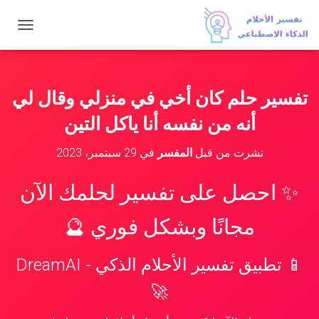
ت
ب
د
ي
ل
تفسير حلم كان أخي في منزلي وقال لي
ا
ل
أنه من نفسه أنا ياكل التين
ت
ن
نشرت من قبل
المفسر
في
29 سبتمبر، 2023
ق
ل
✨ احصل على تفسير لحلمك الآن
مجانًا وبشكل فوري 🔮
📱 تطبيق تفسير الأحلام الذكي - DreamAI
🚀