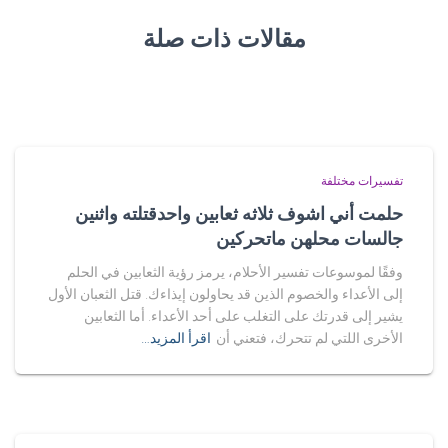
مقالات ذات صلة
تفسيرات مختلفة
حلمت أني اشوف ثلاثه ثعابين واحدقتلته واثنين
جالسات محلهن ماتحركين
وفقًا لموسوعات تفسير الأحلام، يرمز رؤية الثعابين في الحلم
إلى الأعداء والخصوم الذين قد يحاولون إيذاءك. قتل الثعبان الأول
يشير إلى قدرتك على التغلب على أحد الأعداء. أما الثعابين
الأخرى اللتي لم تتحرك، فتعني أن
اقرأ المزيد…