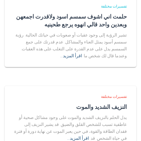
تفسيرات مختلفة
حلمت اني اشوف سمسم اسود ولاقدرت اجمعهن
وبعدين واحد قالي انهوه يرجع طحينيه
تشير الرؤية إلى وجود عقبات أو صعوبات في حياتك الحالية. رؤية
سمسم أسود يمثل العناء والمشاكل. عدم قدرتك على جمع
السمسم يدل على عدم القدرة على التغلب على هذه العقبات.
وعندما قال لك شخص ما
اقرأ المزيد…
تفسيرات مختلفة
النزيف الشديد والموت
يدل الحلم بالنزيف الشديد والموت على وجود مشاكل صحية أو
عاطفية تسبب للشخص القلق والضيق. قد يشير النزيف إلى
فقدان الطاقة والقوة، في حين يعبر الموت عن نهاية دورة أو فترة
في حياة الشخص. قد
اقرأ المزيد…