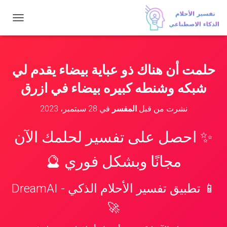
ت
ب
د
ي
ل
حلمت أن هناك ذو عباية بيضاء يقدم لي
ا
ل
شبكه وشنطه كبيره بيضاء في ازرق
ت
ن
نشرت من قبل
المفسر
في
28 سبتمبر، 2023
ق
ل
✨ احصل على تفسير لحلمك الآن
مجانًا وبشكل فوري 🔮
📱 تطبيق تفسير الأحلام الذكي - DreamAI
🚀