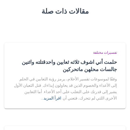
مقالات ذات صلة
تفسيرات مختلفة
حلمت أني اشوف ثلاثه ثعابين واحدقتلته واثنين
جالسات محلهن ماتحركين
وفقًا لموسوعات تفسير الأحلام، يرمز رؤية الثعابين في الحلم
إلى الأعداء والخصوم الذين قد يحاولون إيذاءك. قتل الثعبان الأول
يشير إلى قدرتك على التغلب على أحد الأعداء. أما الثعابين
الأخرى اللتي لم تتحرك، فتعني أن
اقرأ المزيد…