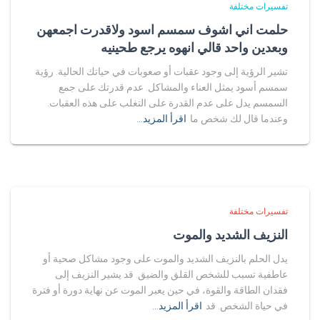
تفسيرات مختلفة
حلمت اني اشوف سمسم اسود ولاقدرت اجمعهن
وبعدين واحد قالي انهوه يرجع طحينيه
تشير الرؤية إلى وجود عقبات أو صعوبات في حياتك الحالية. رؤية
سمسم أسود يمثل العناء والمشاكل. عدم قدرتك على جمع
السمسم يدل على عدم القدرة على التغلب على هذه العقبات.
وعندما قال لك شخص ما
اقرأ المزيد…
تفسيرات مختلفة
النزيف الشديد والموت
يدل الحلم بالنزيف الشديد والموت على وجود مشاكل صحية أو
عاطفية تسبب للشخص القلق والضيق. قد يشير النزيف إلى
فقدان الطاقة والقوة، في حين يعبر الموت عن نهاية دورة أو فترة
في حياة الشخص. قد
اقرأ المزيد…