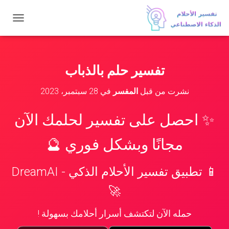
ت
ب
د
ي
ل
تفسير حلم بالذباب
ا
ل
نشرت من قبل
المفسر
في
28 سبتمبر، 2023
ت
ن
ق
✨ احصل على تفسير لحلمك الآن
ل
مجانًا وبشكل فوري 🔮
📱 تطبيق تفسير الأحلام الذكي - DreamAI
🚀
حمله الآن لتكتشف أسرار أحلامك بسهولة !