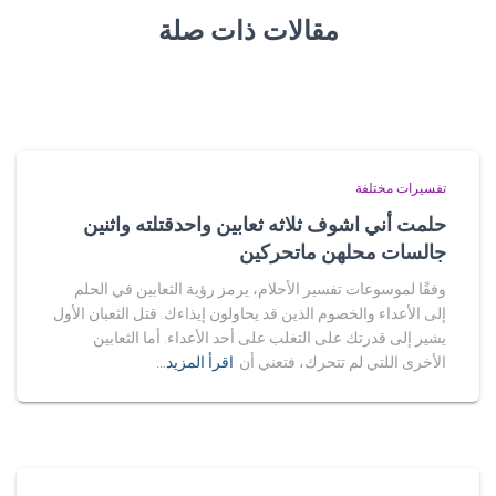
مقالات ذات صلة
تفسيرات مختلفة
حلمت أني اشوف ثلاثه ثعابين واحدقتلته واثنين
جالسات محلهن ماتحركين
وفقًا لموسوعات تفسير الأحلام، يرمز رؤية الثعابين في الحلم
إلى الأعداء والخصوم الذين قد يحاولون إيذاءك. قتل الثعبان الأول
يشير إلى قدرتك على التغلب على أحد الأعداء. أما الثعابين
الأخرى اللتي لم تتحرك، فتعني أن
اقرأ المزيد…