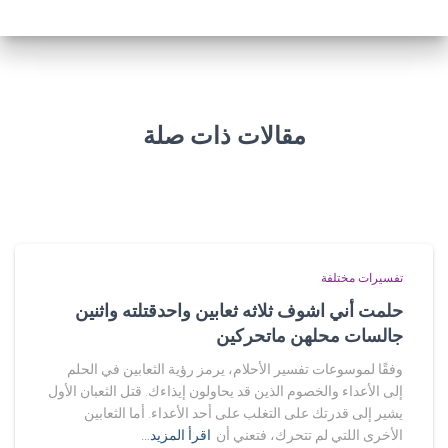
مقالات ذات صلة
تفسيرات مختلفة
حلمت أني اشوف ثلاثه ثعابين واحدقتلته واثنين
جالسات محلهن ماتحركين
وفقًا لموسوعات تفسير الأحلام، يرمز رؤية الثعابين في الحلم
إلى الأعداء والخصوم الذين قد يحاولون إيذاءك. قتل الثعبان الأول
يشير إلى قدرتك على التغلب على أحد الأعداء. أما الثعابين
الأخرى اللتي لم تتحرك، فتعني أن
اقرأ المزيد…