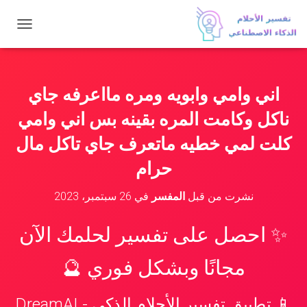
ت
ب
د
ي
ل
اني وامي وابويه ومره مااعرفه جاي
ا
ل
ناكل وكامت المره بقينه بس اني وامي
ت
ن
كلت لمي خطيه ماتعرف جاي تاكل مال
ق
حرام
ل
نشرت من قبل
المفسر
في
26 سبتمبر، 2023
✨ احصل على تفسير لحلمك الآن
مجانًا وبشكل فوري 🔮
📱 تطبيق تفسير الأحلام الذكي - DreamAI