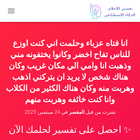
ت
ب
د
ي
ل
انا فتاه عزباء وحلمت اني كنت اوزع
ا
ل
للناس تفاح اخضر وكانوا يختفونه مني
ت
ن
وذهبت انا وامي الي مكان غريب وكان
ق
هناك شخص لا يريد ان يتركني اذهب
ل
وهربت منه وكان هناك الكثير من الكلاب
وانا كنت خائفه وهربت منهم
نشرت من قبل
المفسر
في
24 سبتمبر، 2023
✨ احصل على تفسير لحلمك الآن