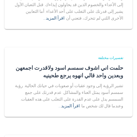
إلى الأعداء والخصوم الذين قد يحاولون إيذاءك. قتل الثعبان الأول
يشير إلى قدرتك على التغلب على أحد الأعداء. أما الثعابين
الأخرى اللتي لم تتحرك، فتعني أن
اقرأ المزيد…
تفسيرات مختلفة
حلمت اني اشوف سمسم اسود ولاقدرت اجمعهن
وبعدين واحد قالي انهوه يرجع طحينيه
تشير الرؤية إلى وجود عقبات أو صعوبات في حياتك الحالية. رؤية
سمسم أسود يمثل العناء والمشاكل. عدم قدرتك على جمع
السمسم يدل على عدم القدرة على التغلب على هذه العقبات.
وعندما قال لك شخص ما
اقرأ المزيد…