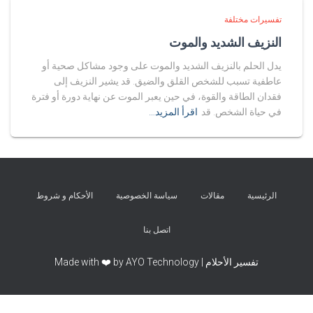
تفسيرات مختلفة
النزيف الشديد والموت
يدل الحلم بالنزيف الشديد والموت على وجود مشاكل صحية أو
عاطفية تسبب للشخص القلق والضيق. قد يشير النزيف إلى
فقدان الطاقة والقوة، في حين يعبر الموت عن نهاية دورة أو فترة
في حياة الشخص. قد
اقرأ المزيد…
الرئيسية
مقالات
سياسة الخصوصية
الأحكام و شروط
اتصل بنا
تفسير الأحلام | Made with ❤️ by AYO Technology