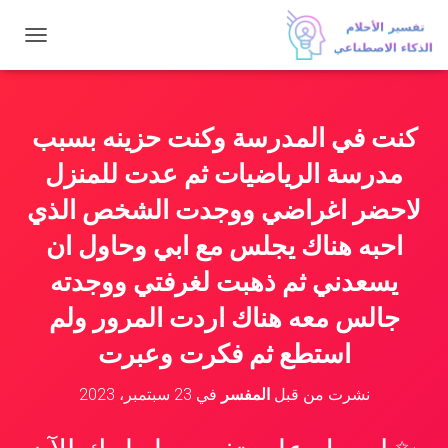
ت
ب
د
ي
ل
كنت في المدرسة وكنت حزينه بسبب
ا
ل
مدرسة الرياضيات ثم عدت للمنزل
ت
ن
لاحضر اغراضي ووجدت الشخص الذي
ق
احبه هناك يجلس مع ابي وحاول ان
ل
يسعدني ثم ذهبت لغرفتي ووجدته
جالس معه هناك اردت المرور ولم
استطع ثم فكرت وعبرت
نشرت من قبل
المفسر
في
23 سبتمبر، 2023