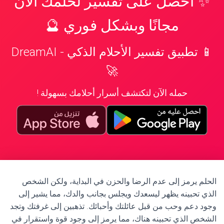
✨ احصل على تفسير لحلمك الآن
مجانًا وبشكل فوري 🔮
📱 تطبيق تفسير الأحلام الذكي - DreamAI
🚀
حمله الآن لتكتشف أسرار أحلامك بسهولة !
الحلم يرمز إلى عدم الرضا والحزن في البداية، ولكن الشخص
الذي تحبينه يظهر ليسعدك ويجلس بجانب والدك، مما يشير إلى
وجود دعم وحب من قبل عائلتك وأحبائك. تذهبين إلى غرفتك وتجد
الشخص الذي تحبينه هناك، مما يرمز إلى وجود قوة واستقرار في