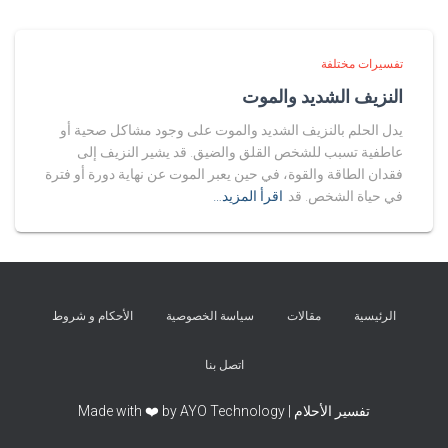
تفسيرات مختلفة
النزيف الشديد والموت
يدل الحلم بالنزيف الشديد والموت على وجود مشاكل صحية أو
عاطفية تسبب للشخص القلق والضيق. قد يشير النزيف إلى
فقدان الطاقة والقوة، في حين يعبر الموت عن نهاية دورة أو فترة
في حياة الشخص. قد
اقرأ المزيد…
الرئيسية
مقالات
سياسة الخصوصية
الأحكام و شروط
اتصل بنا
تفسير الأحلام | Made with ❤️ by AYO Technology