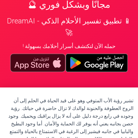
مجانًا وبشكل فوري 🔮
📱 تطبيق تفسير الأحلام الذكي - DreamAI
🚀
حمله الآن لتكتشف أسرار أحلامك بسهولة !
تشير رؤية الأب المتوفي وهو على قيد الحياة في الحلم إلى أن
الروح العطوفة والحنونة لوالدك لا تزال حاضرة في حياتك. رؤية
وجوده في رابع درجة دليل على أنه لا يزال يراقبك ويحميك. وجود
حصن بجانبه يعني أنه يوفر لك الحماية والأمان. أما وجود البطيخ
والبابيا في جانبه فيشير إلى الرغبة في الاستمتاع بالحياة والتمتع