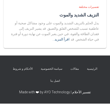
تفسيرات مختلفة
النزيف الشديد والموت
يدل الحلم بالنزيف الشديد والموت على وجود مشاكل صحية أو
عاطفية تسبب للشخص القلق والضيق. قد يشير النزيف إلى
فقدان الطاقة والقوة، في حين يعبر الموت عن نهاية دورة أو فترة
في حياة الشخص. قد
اقرأ المزيد…
الرئيسية
مقالات
سياسة الخصوصية
الأحكام و شروط
اتصل بنا
تفسير الأحلام | Made with ❤️ by AYO Technology