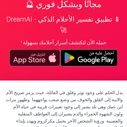
مجانًا وبشكل فوري 🔮
📱 تطبيق تفسير الأحلام الذكي - DreamAI
🚀
حمله الآن لتكتشف أسرار أحلامك بسهولة !
يدل الحلم على وجود توتر وقلق في العائلة، حيث يرمز صريخ الأم
والابنة إلى القلق والخوف من وضع صعب يواجههما. وظهور مرات
ابن عمك وهي تلد يشير إلى وجود تغييرات قريبة في حياة الأم.
ولون الشهوة الحمراء والدم يشيران إلى العواطف المتقلبة
والعصبية. ورؤية الشخص الآخر يحمل مكركروم ويهدد بإيذاء