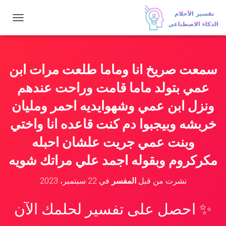
ت
ب
د
ي
ل
سمعت صريخ انا وماما طلعت مرات ابن
ا
ل
عمي بتولد ماما قامت وراحت عندهم
ت
ن
ونزل ابن عمي وشهوايديه احمر ومليان
ق
خربشه وبيجبوا دم كنت قاعده انا واختي
ل
وبنت عمي جريت علشان احبله
مكركروم وبقوله اجمد علي مراتك شويه
نشرت من قبل
المفسر
في
22 سبتمبر، 2023
✨ احصل على تفسير لحلمك الآن