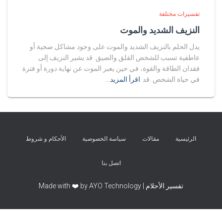
تفسيرات مختلفة
النزيف الشديد والموت
يدل الحلم بالنزيف الشديد والموت على وجود مشاكل صحية أو
عاطفية تسبب للشخص القلق والضيق. قد يشير النزيف إلى
فقدان الطاقة والقوة، في حين يعبر الموت عن نهاية دورة أو فترة
في حياة الشخص. قد
اقرأ المزيد…
الرئيسية
مقالات
سياسة الخصوصية
الأحكام و شروط
اتصل بنا
تفسير الأحلام | Made with ❤️ by AYO Technology