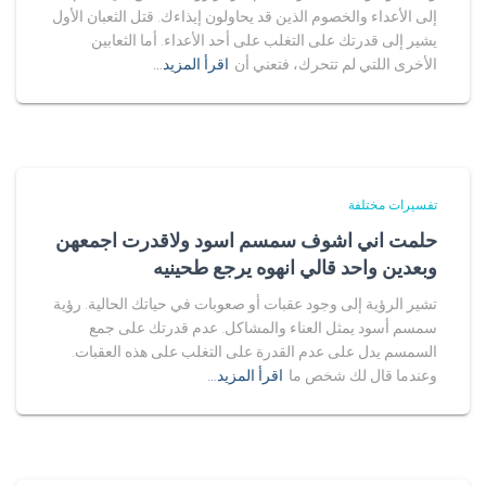
إلى الأعداء والخصوم الذين قد يحاولون إيذاءك. قتل الثعبان الأول
يشير إلى قدرتك على التغلب على أحد الأعداء. أما الثعابين
الأخرى اللتي لم تتحرك، فتعني أن
اقرأ المزيد…
تفسيرات مختلفة
حلمت اني اشوف سمسم اسود ولاقدرت اجمعهن
وبعدين واحد قالي انهوه يرجع طحينيه
تشير الرؤية إلى وجود عقبات أو صعوبات في حياتك الحالية. رؤية
سمسم أسود يمثل العناء والمشاكل. عدم قدرتك على جمع
السمسم يدل على عدم القدرة على التغلب على هذه العقبات.
وعندما قال لك شخص ما
اقرأ المزيد…