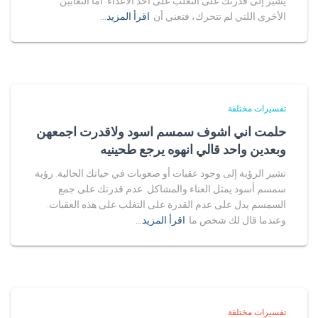
يشير إلى قدرتك على التغلب على أحد الأعداء. أما الثعابين
الأخرى اللتي لم تتحرك، فتعني أن
اقرأ المزيد…
تفسيرات مختلفة
حلمت اني اشوف سمسم اسود ولاقدرت اجمعهن
وبعدين واحد قالي انهوه يرجع طحينيه
تشير الرؤية إلى وجود عقبات أو صعوبات في حياتك الحالية. رؤية
سمسم أسود يمثل العناء والمشاكل. عدم قدرتك على جمع
السمسم يدل على عدم القدرة على التغلب على هذه العقبات.
وعندما قال لك شخص ما
اقرأ المزيد…
تفسيرات مختلفة