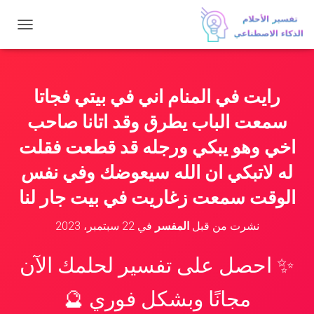
ت
ب
د
ي
ل
رايت في المنام اني في بيتي فجاتا
ا
ل
سمعت الباب يطرق وقد اتانا صاحب
ت
ن
اخي وهو يبكي ورجله قد قطعت فقلت
ق
له لاتبكي ان الله سيعوضك وفي نفس
ل
الوقت سمعت زغاريت في بيت جار لنا
نشرت من قبل
المفسر
في
22 سبتمبر، 2023
✨ احصل على تفسير لحلمك الآن
مجانًا وبشكل فوري 🔮