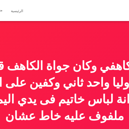
مق
الرئيسية
هفي وكان جواة الكاهف قب
وليا واحد ثاني وكفين على ا
ة لباس خاتيم فى يدي الي
ملفوف عليه خاط عشان