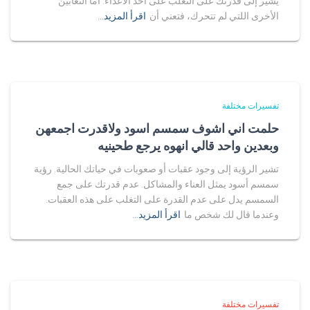
يشير إلى قدرتك على التغلب على أحد الأعداء. أما الثعابين
الأخرى اللتي لم تتحرك، فتعني أن
اقرأ المزيد…
تفسيرات مختلفة
حلمت اني اشوف سمسم اسود ولاقدرت اجمعهن
وبعدين واحد قالي انهوه يرجع طحينيه
تشير الرؤية إلى وجود عقبات أو صعوبات في حياتك الحالية. رؤية
سمسم أسود يمثل العناء والمشاكل. عدم قدرتك على جمع
السمسم يدل على عدم القدرة على التغلب على هذه العقبات.
وعندما قال لك شخص ما
اقرأ المزيد…
تفسيرات مختلفة