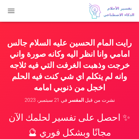
ت
ب
د
ي
ل
رايت المام الحسين عليه السلام جالس
ا
ل
امامي وانا انظر اليه وكانه صورة واني
ت
ن
خرجت وذهبت الغرفت التي فيه ثلاجه
ق
وانه لم يتكلم اي شي كنت فيه الحلم
ل
اخجل من ذنوبي امامه
نشرت من قبل
المفسر
في
21 سبتمبر، 2023
✨ احصل على تفسير لحلمك الآن
مجانًا وبشكل فوري 🔮