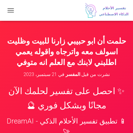
ت
ب
د
ي
ل
حلمت أن ابو حبيبي زارنا للبيت وظليت
ا
ل
اسولف معه واترجاه واقوله يعمي
ت
ن
اطلبني لابنك مع العلم انه متوفي
ق
ل
نشرت من قبل
المفسر
في
21 سبتمبر، 2023
✨ احصل على تفسير لحلمك الآن
مجانًا وبشكل فوري 🔮
📱 تطبيق تفسير الأحلام الذكي - DreamAI
🚀