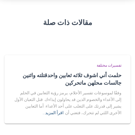
مقالات ذات صلة
تفسيرات مختلفة
حلمت أني اشوف ثلاثه ثعابين واحدقتلته واثنين
جالسات محلهن ماتحركين
وفقًا لموسوعات تفسير الأحلام، يرمز رؤية الثعابين في الحلم
إلى الأعداء والخصوم الذين قد يحاولون إيذاءك. قتل الثعبان الأول
يشير إلى قدرتك على التغلب على أحد الأعداء. أما الثعابين
الأخرى اللتي لم تتحرك، فتعني أن
اقرأ المزيد…