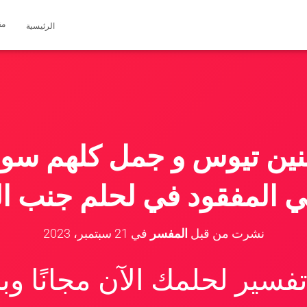
مق
الرئيسية
نين تيوس و جمل كلهم سو
 المفقود في لحلم جنب ال
نشرت من قبل
المفسر
في
21 سبتمبر، 2023
سير لحلمك الآن مجانًا و