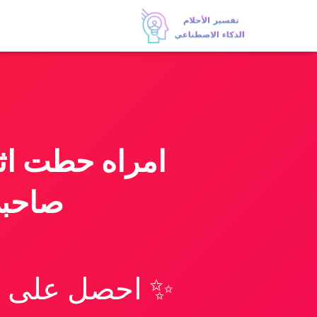
امراه حطت اث
صاحبي
✨ احصل على تف