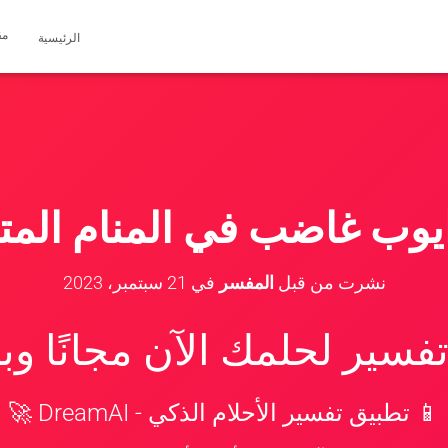
مق
الرئيسية
يوب غاضب في المنام المت
نشرت من قبل
المفسر
في
21 سبتمبر، 2023
سير لحلمك الآن مجانًا و
📱 تطبيق تفسير الأحلام الذكي - DreamAI 🚀