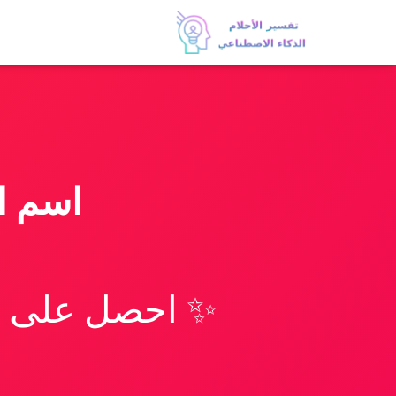
اسم ا
✨ احصل على تف