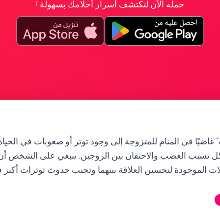
حمله الآن لتكتشف أسرار أحلامك بسهولة !
غاضبًا في المنام للمتزوجة إلى وجود توتر أو صعوبات في الحياة
كل تسبب الغضب والاحتقان بين الزوجين. ينبغي على الشخص أ
ت الموجودة لتحسين العلاقة بينهما وتجنب حدوث توترات أكبر 