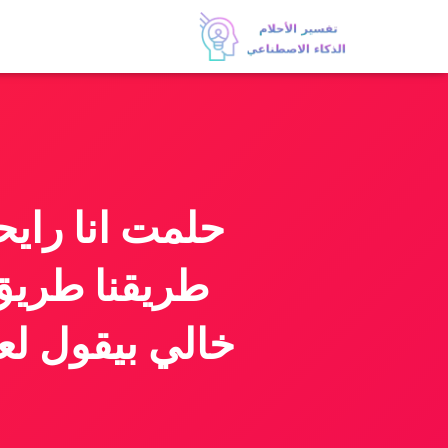
حلمت انا رايح
طريقنا طريق 
خالي بيقول لع