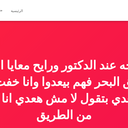
مق
الرئيسية
ه عند الدكتور ورايح معايا 
البحر فهم بيعدوا وانا خف
دي بتقول لا مش هعدي ان
من الطريق