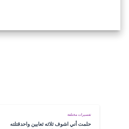
تفسيرات مختلفة
حلمت أني اشوف ثلاثه ثعابين واحدقتلته