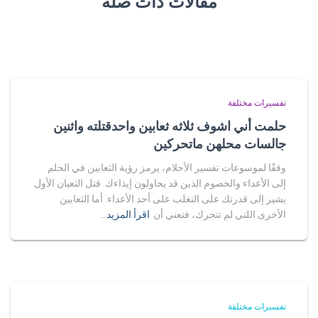
مقالات ذات صلة
تفسيرات مختلفة
حلمت أني اشوف ثلاثه ثعابين واحدقتلته واثنين
جالسات محلهن ماتحركين
وفقًا لموسوعات تفسير الأحلام، يرمز رؤية الثعابين في الحلم
إلى الأعداء والخصوم الذين قد يحاولون إيذاءك. قتل الثعبان الأول
يشير إلى قدرتك على التغلب على أحد الأعداء. أما الثعابين
الأخرى اللتي لم تتحرك، فتعني أن
اقرأ المزيد…
تفسيرات مختلفة