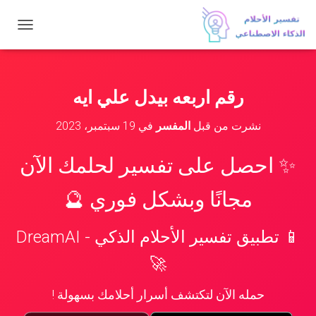
ت
ب
د
ي
ل
رقم اربعه بيدل علي ايه
ا
ل
نشرت من قبل
المفسر
في
19 سبتمبر، 2023
ت
ن
ق
✨ احصل على تفسير لحلمك الآن
ل
مجانًا وبشكل فوري 🔮
📱 تطبيق تفسير الأحلام الذكي - DreamAI
🚀
حمله الآن لتكتشف أسرار أحلامك بسهولة !