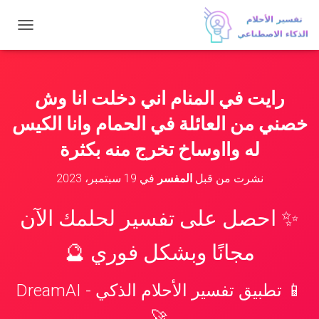
ت
ب
د
ي
ل
رايت في المنام اني دخلت انا وش
ا
ل
خصني من العائلة في الحمام وانا الكيس
ت
ن
له وااوساخ تخرج منه بكثرة
ق
ل
نشرت من قبل
المفسر
في
19 سبتمبر، 2023
✨ احصل على تفسير لحلمك الآن
مجانًا وبشكل فوري 🔮
📱 تطبيق تفسير الأحلام الذكي - DreamAI
🚀