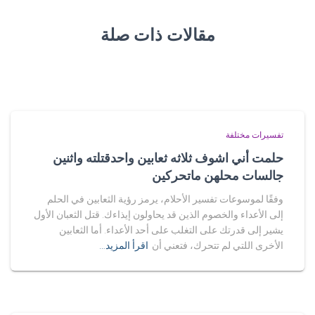
مقالات ذات صلة
تفسيرات مختلفة
حلمت أني اشوف ثلاثه ثعابين واحدقتلته واثنين
جالسات محلهن ماتحركين
وفقًا لموسوعات تفسير الأحلام، يرمز رؤية الثعابين في الحلم
إلى الأعداء والخصوم الذين قد يحاولون إيذاءك. قتل الثعبان الأول
يشير إلى قدرتك على التغلب على أحد الأعداء. أما الثعابين
الأخرى اللتي لم تتحرك، فتعني أن
اقرأ المزيد…