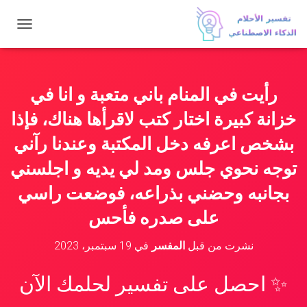
ت
ب
د
ي
ل
رأيت في المنام باني متعبة و انا في
ا
ل
خزانة كبيرة اختار كتب لاقرأها هناك، فإذا
ت
ن
بشخص اعرفه دخل المكتبة وعندنا رآني
ق
توجه نحوي جلس ومد لي يديه و اجلسني
ل
بجانبه وحضني بذراعه، فوضعت راسي
على صدره فأحس
نشرت من قبل
المفسر
في
19 سبتمبر، 2023
✨ احصل على تفسير لحلمك الآن