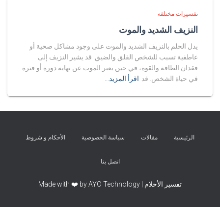
تفسيرات مختلفة
النزيف الشديد والموت
يدل الحلم بالنزيف الشديد والموت على وجود مشاكل صحية أو
عاطفية تسبب للشخص القلق والضيق. قد يشير النزيف إلى
فقدان الطاقة والقوة، في حين يعبر الموت عن نهاية دورة أو فترة
في حياة الشخص. قد
اقرأ المزيد…
الرئيسية
مقالات
سياسة الخصوصية
الأحكام و شروط
اتصل بنا
تفسير الأحلام | Made with ❤️ by AYO Technology