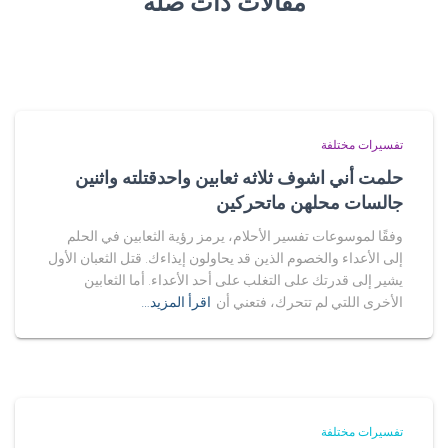
مقالات ذات صلة
تفسيرات مختلفة
حلمت أني اشوف ثلاثه ثعابين واحدقتلته واثنين
جالسات محلهن ماتحركين
وفقًا لموسوعات تفسير الأحلام، يرمز رؤية الثعابين في الحلم
إلى الأعداء والخصوم الذين قد يحاولون إيذاءك. قتل الثعبان الأول
يشير إلى قدرتك على التغلب على أحد الأعداء. أما الثعابين
الأخرى اللتي لم تتحرك، فتعني أن
اقرأ المزيد…
تفسيرات مختلفة