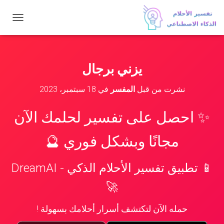
ت
ب
د
ي
ل
يزني برجال
ا
ل
نشرت من قبل
المفسر
في
18 سبتمبر، 2023
ت
ن
ق
✨ احصل على تفسير لحلمك الآن
ل
مجانًا وبشكل فوري 🔮
📱 تطبيق تفسير الأحلام الذكي - DreamAI
🚀
حمله الآن لتكتشف أسرار أحلامك بسهولة !