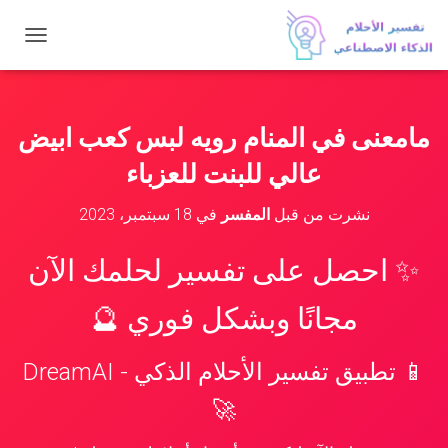
ت
ب
د
ي
ل
مامعنى في المنام رويه لبس كعب ابيض
ا
ل
عالي للبنت للعزباء
ت
ن
نشرت من قبل
المفسر
في
18 سبتمبر، 2023
ق
ل
✨ احصل على تفسير لحلمك الآن
مجانًا وبشكل فوري 🔮
📱 تطبيق تفسير الأحلام الذكي - DreamAI
🚀