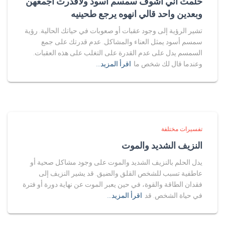
حلمت اني اشوف سمسم اسود ولاقدرت اجمعهن
وبعدين واحد قالي انهوه يرجع طحينيه
تشير الرؤية إلى وجود عقبات أو صعوبات في حياتك الحالية. رؤية
سمسم أسود يمثل العناء والمشاكل. عدم قدرتك على جمع
السمسم يدل على عدم القدرة على التغلب على هذه العقبات.
وعندما قال لك شخص ما
اقرأ المزيد…
تفسيرات مختلفة
النزيف الشديد والموت
يدل الحلم بالنزيف الشديد والموت على وجود مشاكل صحية أو
عاطفية تسبب للشخص القلق والضيق. قد يشير النزيف إلى
فقدان الطاقة والقوة، في حين يعبر الموت عن نهاية دورة أو فترة
في حياة الشخص. قد
اقرأ المزيد…