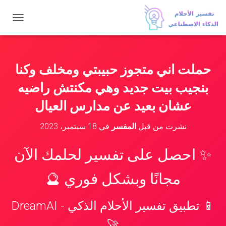
ت
ب
د
ي
ل
حملت اني متجوز حبيبتي ومخلف وكنا
ا
ل
بنجيب بيت جديد وهي مكنتش راضيه
ت
ن
عشان بعيد عن مدارس العيال
ق
ل
نشرت من قبل
المفسر
في
18 سبتمبر، 2023
✨ احصل على تفسير لحلمك الآن
مجانًا وبشكل فوري 🔮
📱 تطبيق تفسير الأحلام الذكي - DreamAI
🚀