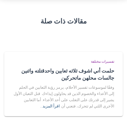
مقالات ذات صلة
تفسيرات مختلفة
حلمت أني اشوف ثلاثه ثعابين واحدقتلته واثنين
جالسات محلهن ماتحركين
وفقًا لموسوعات تفسير الأحلام، يرمز رؤية الثعابين في الحلم
إلى الأعداء والخصوم الذين قد يحاولون إيذاءك. قتل الثعبان الأول
يشير إلى قدرتك على التغلب على أحد الأعداء. أما الثعابين
الأخرى اللتي لم تتحرك، فتعني أن
اقرأ المزيد…