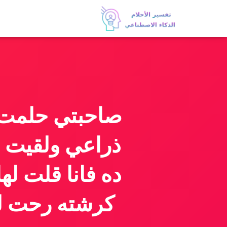
صاحبتي حلمت ل
ذراعي ولقيت ع
ده فانا قلت ل
كرشته رحت لق