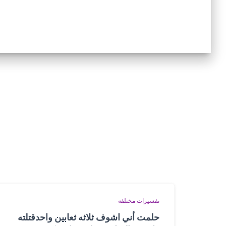
تفسيرات مختلفة
حلمت أني اشوف ثلاثه ثعابين واحدقتلته