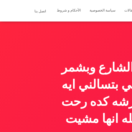
الات
سياسة الخصوصية
الأحكام و شروط
اتصل بنا
الشارع وبشمر
 بتسالني ايه
كرشه كده رحت
ه انها مشيت