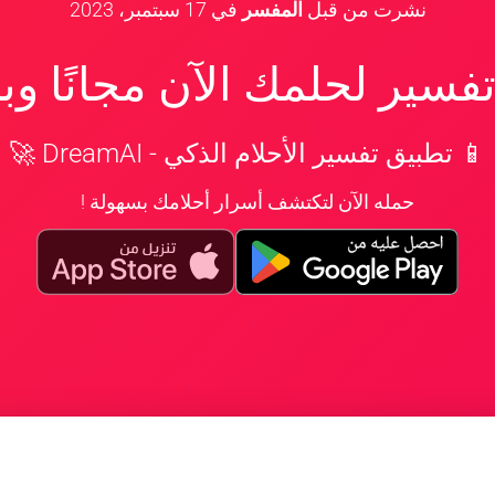
نشرت من قبل
المفسر
في
17 سبتمبر، 2023
سير لحلمك الآن مجانًا و
📱 تطبيق تفسير الأحلام الذكي - DreamAI 🚀
حمله الآن لتكتشف أسرار أحلامك بسهولة !